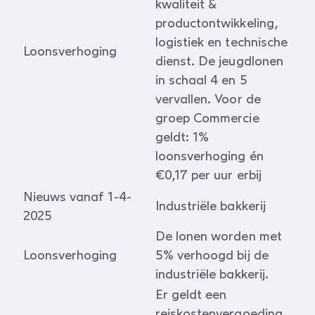
kwaliteit &
productontwikkeling,
logistiek en technische
Loonsverhoging
dienst. De jeugdlonen
in schaal 4 en 5
vervallen. Voor de
groep Commercie
geldt: 1%
loonsverhoging én
€0,17 per uur erbij
Nieuws vanaf 1-4-
Industriële bakkerij
2025
De lonen worden met
Loonsverhoging
5% verhoogd bij de
industriële bakkerij.
Er geldt een
reiskostenvergoeding