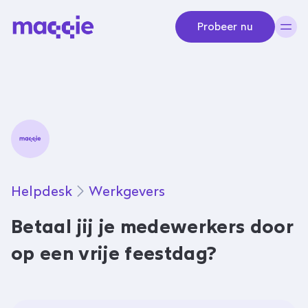
Navigeer naar content
Probeer nu
Helpdesk
Werkgevers
Betaal jij je medewerkers door
op een vrije feestdag?