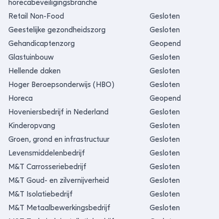
horecabeveiligingsbranche
Retail Non-Food
Gesloten
Geestelijke gezondheidszorg
Gesloten
Gehandicaptenzorg
Geopend
Glastuinbouw
Gesloten
Hellende daken
Gesloten
Hoger Beroepsonderwijs (HBO)
Gesloten
Horeca
Geopend
Hoveniersbedrijf in Nederland
Gesloten
Kinderopvang
Gesloten
Groen, grond en infrastructuur
Gesloten
Levensmiddelenbedrijf
Gesloten
M&T Carrosseriebedrijf
Gesloten
M&T Goud- en zilvernijverheid
Gesloten
M&T Isolatiebedrijf
Gesloten
M&T Metaalbewerkingsbedrijf
Gesloten