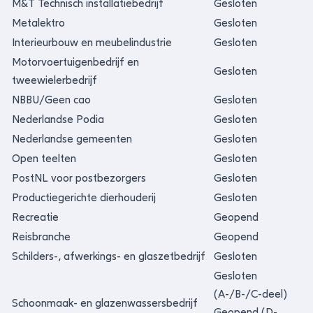
M&T Technisch installatiebedrijf
Gesloten
Metalektro
Gesloten
Interieurbouw en meubelindustrie
Gesloten
Motorvoertuigenbedrijf en
Gesloten
tweewielerbedrijf
NBBU/Geen cao
Gesloten
Nederlandse Podia
Gesloten
Nederlandse gemeenten
Gesloten
Open teelten
Gesloten
PostNL voor postbezorgers
Gesloten
Productiegerichte dierhouderij
Gesloten
Recreatie
Geopend
Reisbranche
Geopend
Schilders-, afwerkings- en glaszetbedrijf
Gesloten
Gesloten
(A-/B-/C-deel)
Schoonmaak- en glazenwassersbedrijf
Geopend (D-