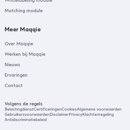
Whitelabeling module
Matching module
Meer Maqqie
Over Maqqie
Werken bij Maqqie
Nieuws
Ervaringen
Contact
Volgens de regels
Belastingdienst
Certificeringen
Cookies
Algemene voorwaarden
Gebruikersvoorwaarden
Disclaimer
Privacy
Klachtenregeling
Antidiscriminatiebeleid