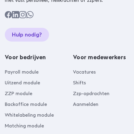
met vast personeel, flexkrachten of zzp’ers.
Hulp nodig?
Voor bedrijven
Voor medewerkers
Payroll module
Vacatures
Uitzend module
Shifts
ZZP module
Zzp-opdrachten
Backoffice module
Aanmelden
Whitelabeling module
Matching module