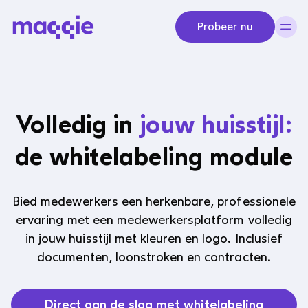
Navigeer naar content
Probeer nu
Volledig in
jouw huisstijl:
de whitelabeling module
Bied medewerkers een herkenbare, professionele
ervaring met een medewerkersplatform volledig
in jouw huisstijl met kleuren en logo. Inclusief
documenten, loonstroken en contracten.
Direct aan de slag met whitelabeling