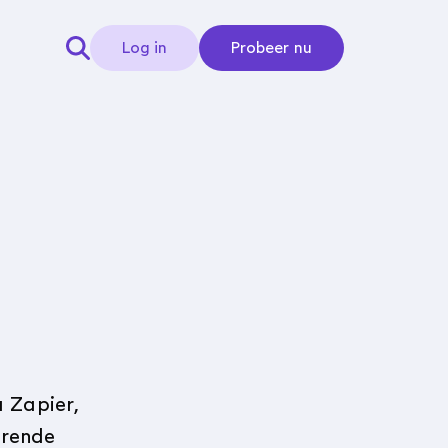
Log in
Probeer nu
 Zapier,
erende