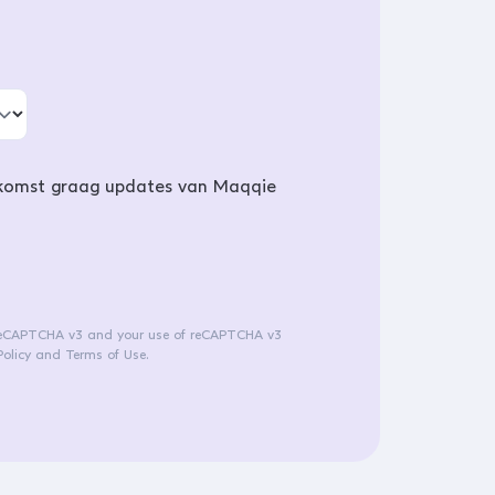
oekomst graag updates van Maqqie
reCAPTCHA v3 and your use of reCAPTCHA v3
olicy
and
Terms of Use
.