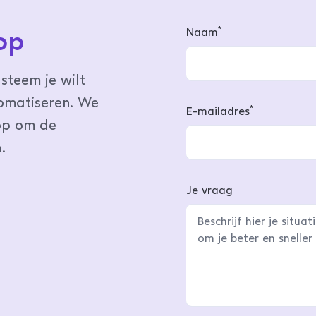
*
op
Naam
steem je wilt
tomatiseren. We
*
E-mailadres
op om de
.
Je vraag