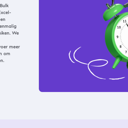
Bulk
xcel-
 en
eenmalig
uiken. We
voer meer
en om
n.