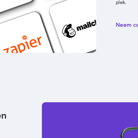
plek.
Neem co
en