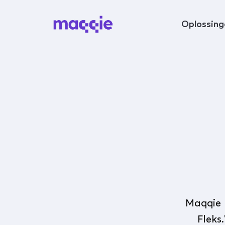
Navigeer naar content
Oplossing
Maqqie 
Fleks