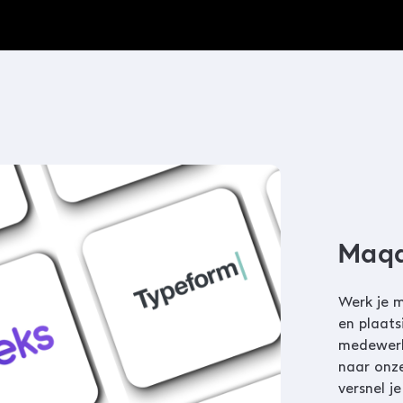
Maqq
Werk je m
en plaats
medewerk
naar onze
versnel j