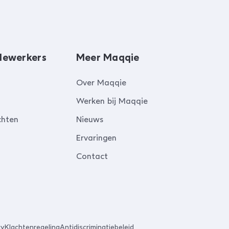
dewerkers
Meer Maqqie
Over Maqqie
Werken bij Maqqie
chten
Nieuws
Ervaringen
Contact
cy
Klachtenregeling
Antidiscriminatiebeleid