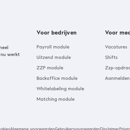
Voor bedrijven
Voor me
Payroll module
Vacatures
neel
 nu werkt
Uitzend module
Shifts
ZZP module
Zzp-opdra
Backoffice module
Aanmelden
Whitelabeling module
Matching module
okies
Algemene voorwaarden
Gebruikersvoorwaarden
Disclaimer
Priva