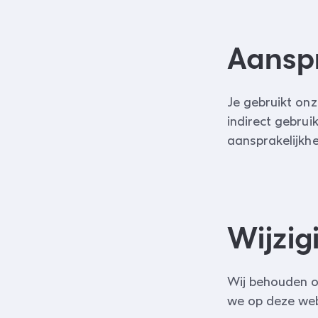
Aanspr
Je gebruikt onz
indirect gebru
aansprakelijkhe
Wijzig
Wij behouden on
we op deze web