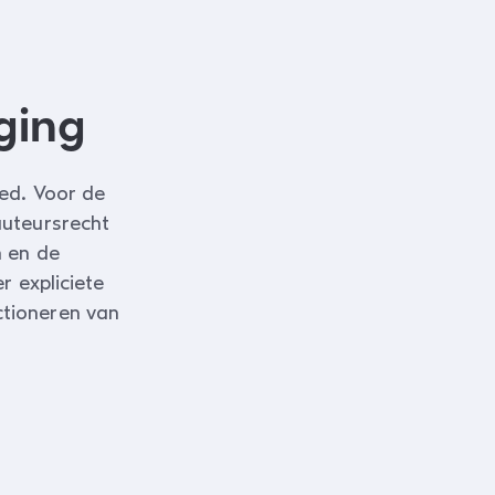
ging
ed. Voor de
auteursrecht
n en de
r expliciete
tioneren van