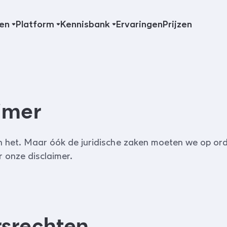
en
Platform
Kennisbank
Ervaringen
Prijzen
imer
n het. Maar óók de juridische zaken moeten we op or
r onze disclaimer.
rsrechten