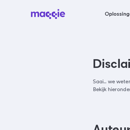
Navigeer naar content
Oplossing
Discla
Saai.. we wete
Bekijk hieronde
Auteu