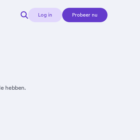
Log in
Probeer nu
de hebben.