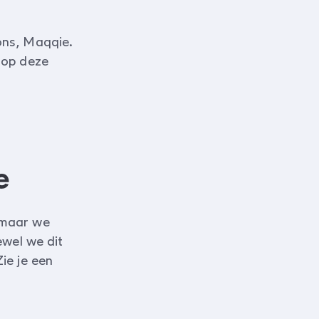
ons, Maqqie.
 op deze
e
 maar we
ewel we dit
ie je een