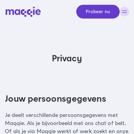
Navigeer naar content
Probeer nu
Privacy
Jouw persoonsgegevens
Je deelt verschillende persoonsgegevens met
Maqqie. Als je bijvoorbeeld met ons chat of belt.
Of als je via Maqqie werkt of werk zoekt en onze