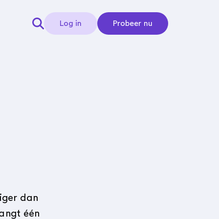
Log in
Probeer nu
iger dan
vangt één