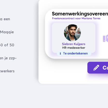
ia een
t Maqqie
40 of 50
n je zzp-
xwerkers