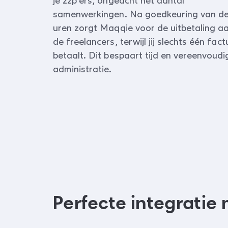
je zzp'ers, ongeacht het aantal
samenwerkingen. Na goedkeuring van d
uren zorgt Maqqie voor de uitbetaling a
de freelancers, terwijl jij slechts één fact
betaalt. Dit bespaart tijd en vereenvoudig
administratie.
Perfecte integrati