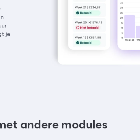
e
an
uur
t je
e met andere modules