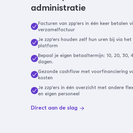
administratie
Facturen van zpp'ers in één keer betalen v
verzamelfactuur
Je zzp'ers houden zelf hun uren bij via he
platform
Bepaal je eigen betaaltermijn: 10, 20, 30, 
dagen.
Gezonde cashflow met voorfinanciering va
kosten
Je zzp'ers in één overzicht met andere fle
en eigen personeel
Direct aan de slag