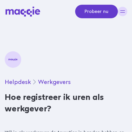
Navigeer naar content
Probeer nu
Helpdesk
Werkgevers
Hoe registreer ik uren als
werkgever?