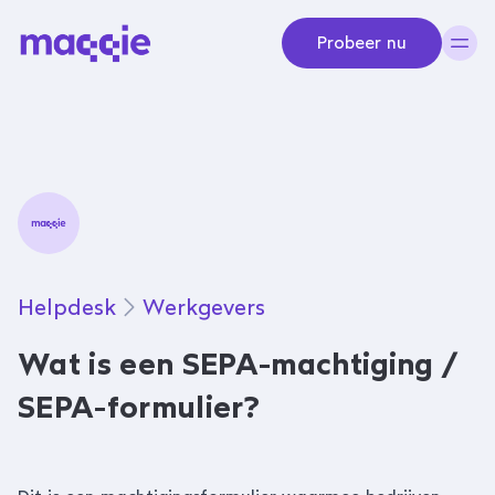
Navigeer naar content
Probeer nu
Helpdesk
Werkgevers
Wat is een SEPA-machtiging /
SEPA-formulier?