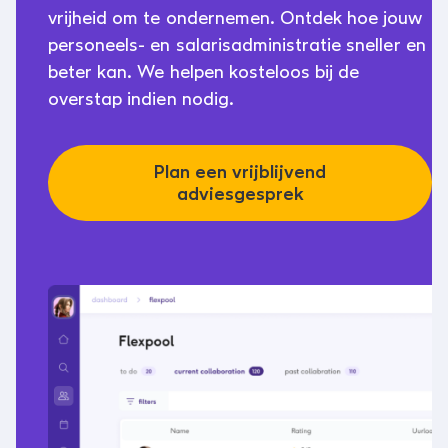
vrijheid om te ondernemen. Ontdek hoe jouw
personeels- en salarisadministratie sneller en
beter kan. We helpen kosteloos bij de
overstap indien nodig.
Plan een vrijblijvend
adviesgesprek