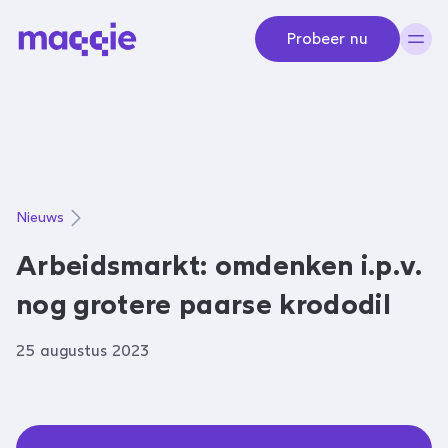
Navigeer naar content
Probeer nu
Nieuws
Arbeidsmarkt: omdenken i.p.v.
nog grotere paarse krododil
25 augustus 2023