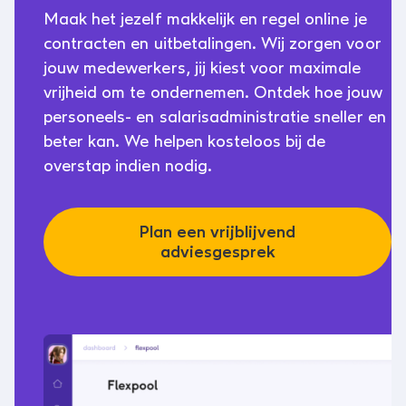
Maak het jezelf makkelijk en regel online je
contracten en uitbetalingen. Wij zorgen voor
jouw medewerkers, jij kiest voor maximale
vrijheid om te ondernemen. Ontdek hoe jouw
personeels- en salarisadministratie sneller en
beter kan. We helpen kosteloos bij de
overstap indien nodig.
Plan een vrijblijvend
adviesgesprek