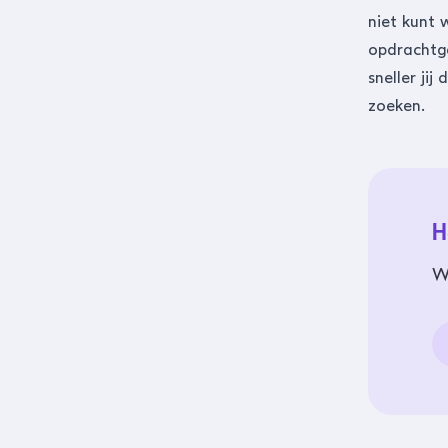
niet kunt 
opdrachtge
sneller ji
zoeken.
H
W