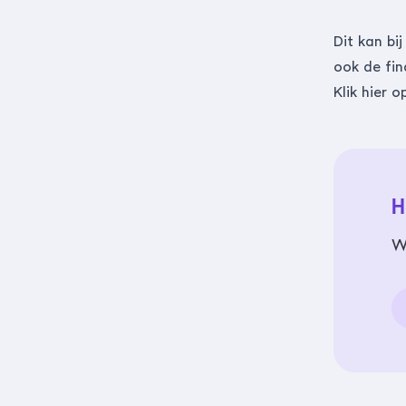
Dit kan bi
ook de fin
Klik hier 
H
W