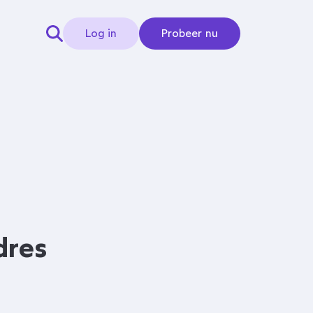
Log in
Probeer nu
dres