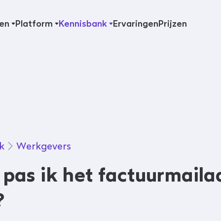
en
Platform
Kennisbank
Ervaringen
Prijzen
k
Werkgevers
pas ik het factuurmaila
?