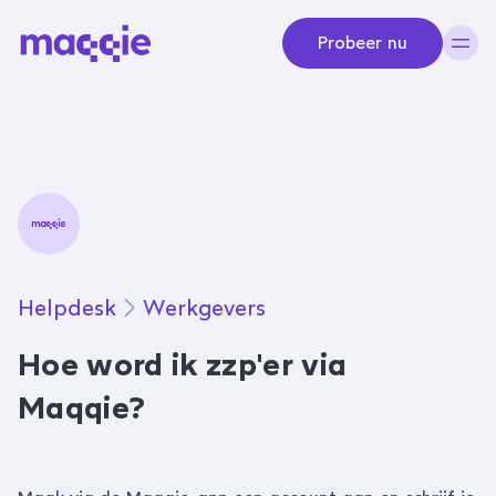
Navigeer naar content
Probeer nu
Helpdesk
Werkgevers
Hoe word ik zzp'er via
Maqqie?