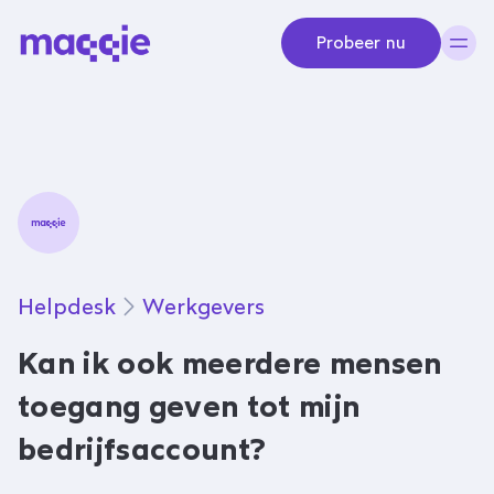
Navigeer naar content
Probeer nu
Helpdesk
Werkgevers
Kan ik ook meerdere mensen
toegang geven tot mijn
bedrijfsaccount?