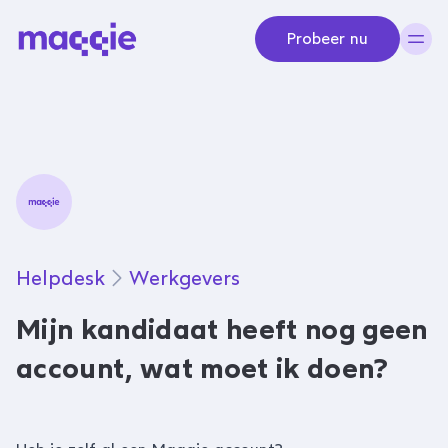
Navigeer naar content
Probeer nu
Helpdesk
Werkgevers
Mijn kandidaat heeft nog geen
account, wat moet ik doen?