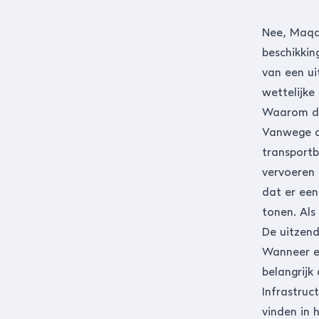
Nee, Maqqi
beschikkin
van een ui
wettelijke 
Waarom de
Vanwege d
transportb
vervoeren 
dat er een
tonen. Als
De uitzen
Wanneer er
belangrijk
Infrastruc
vinden in 