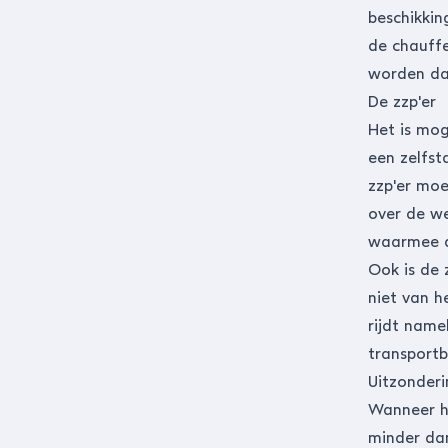
beschikkin
de chauff
worden dat
De zzp'er
Het is mog
een zelfs
zzp'er moe
over de we
waarmee d
Ook is de 
niet van h
rijdt name
transportb
Uitzonder
Wanneer h
minder dan