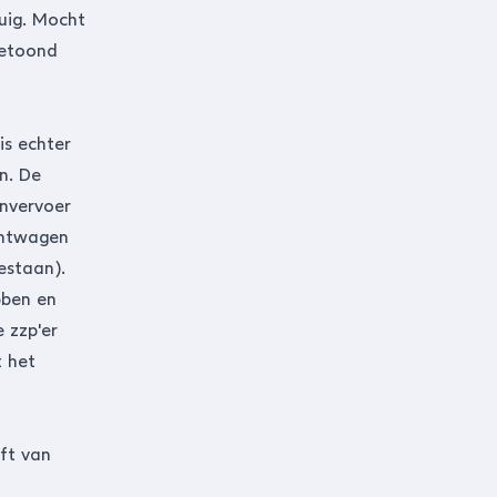
tuig. Mocht
getoond
is echter
n. De
envervoer
chtwagen
estaan).
bben en
 zzp'er
t het
ft van