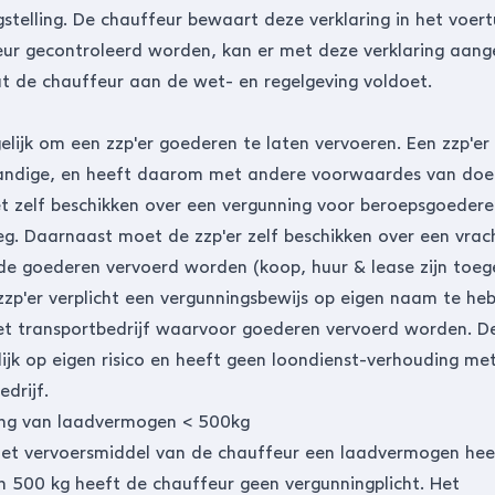
gstelling. De chauffeur bewaart deze verklaring in het voer
eur gecontroleerd worden, kan er met deze verklaring aan
 de chauffeur aan de wet- en regelgeving voldoet.
elijk om een zzp'er goederen te laten vervoeren. Een zzp'er 
tandige, en heeft daarom met andere voorwaardes van doe
t zelf beschikken over een vergunning voor beroepsgoeder
g. Daarnaast moet de zzp'er zelf beschikken over een vra
e goederen vervoerd worden (koop, huur & lease zijn toeg
zzp'er verplicht een vergunningsbewijs op eigen naam te he
et transportbedrijf waarvoor goederen vervoerd worden. De
lijk op eigen risico en heeft geen loondienst-verhouding me
edrijf.
ing van laadvermogen < 500kg
et vervoersmiddel van de chauffeur een laadvermogen hee
 500 kg heeft de chauffeur geen vergunningplicht. Het