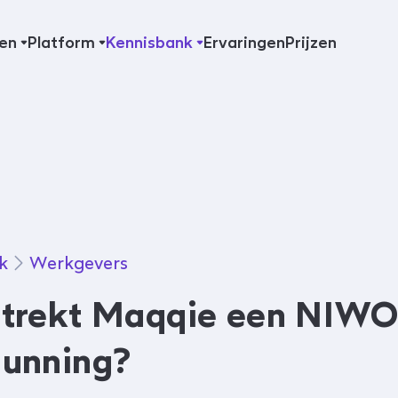
en
Platform
Kennisbank
Ervaringen
Prijzen
k
Werkgevers
strekt Maqqie een NIWO
gunning?