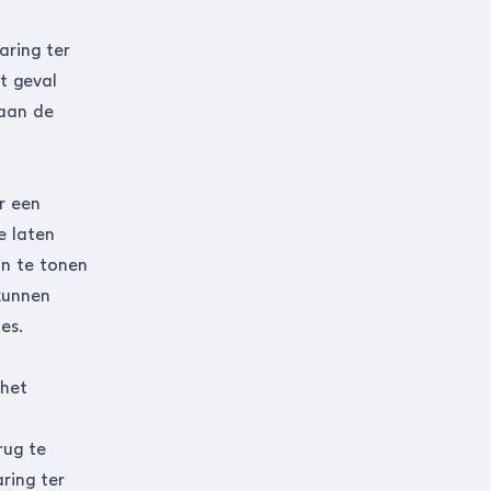
aring ter
t geval
 aan de
r een
e laten
an te tonen
kunnen
des.
 het
rug te
ring ter