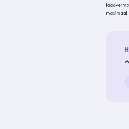
laadvermog
maximaal 
H
W