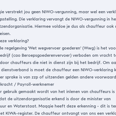
e verstrekt jou geen NIWO-vergunning, maar wel een verkl
gsstelling. Die verklaring vervangt de NIWO-vergunning in he
tzendorganisatie. Hiermee voldoe je dus als chauffeur ook
eisen.
ze verklaring?
e regelgeving 'Wet wegvervoer goederen' (Wwg) is het voo
edrijf (cao Beroepsgoederenvervoer) verboden om vracht t
door chauffeurs die niet in dienst zijn bij het bedrijf. Om a
 dienstverband is moet de chauffeur een NIWO-verklaring 
 er sprake is van zzp of uitzenden gelden andere voorwaar
dkracht / Payroll-werknemer
 gebruik gemaakt wordt van het inlenen van chauffeurs is
 dat de uitzendorganisatie erkend is door de minister van
tuur en Waterstaat. Maqqie heeft deze erkenning - dit is te
het KIWA-register. De chauffeur ontvangt van ons een verkla