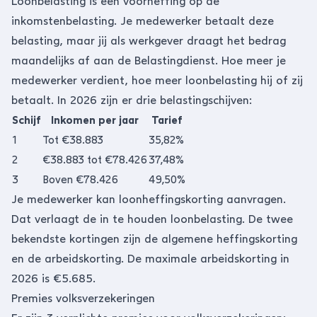
Loonbelasting is een voorheffing op de
inkomstenbelasting. Je medewerker betaalt deze
belasting, maar jij als werkgever draagt het bedrag
maandelijks af aan de Belastingdienst. Hoe meer je
medewerker verdient, hoe meer loonbelasting hij of zij
betaalt. In 2026 zijn er drie belastingschijven:
Schijf
Inkomen per jaar
Tarief
1
Tot €38.883
35,82%
2
€38.883 tot €78.426
37,48%
3
Boven €78.426
49,50%
Je medewerker kan loonheffingskorting aanvragen.
Dat verlaagt de in te houden loonbelasting. De twee
bekendste kortingen zijn de algemene heffingskorting
en de arbeidskorting. De maximale arbeidskorting in
2026 is €5.685.
Premies volksverzekeringen