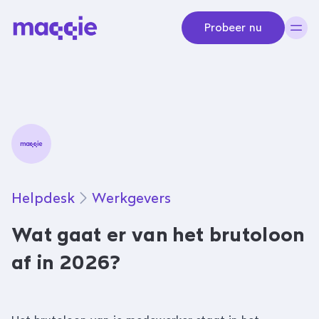
Navigeer naar content
Probeer nu
Helpdesk
Werkgevers
Wat gaat er van het brutoloon
af in 2026?