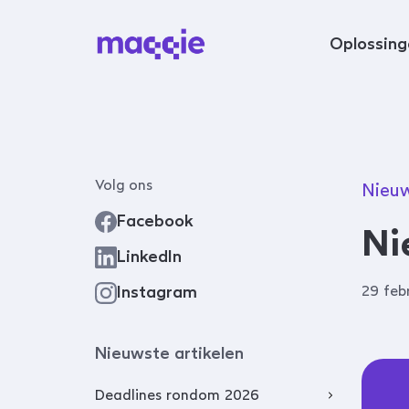
Navigeer naar content
Oplossing
Volg ons
Nieu
Facebook
Ni
LinkedIn
Instagram
29 feb
Nieuwste artikelen
Deadlines rondom 2026