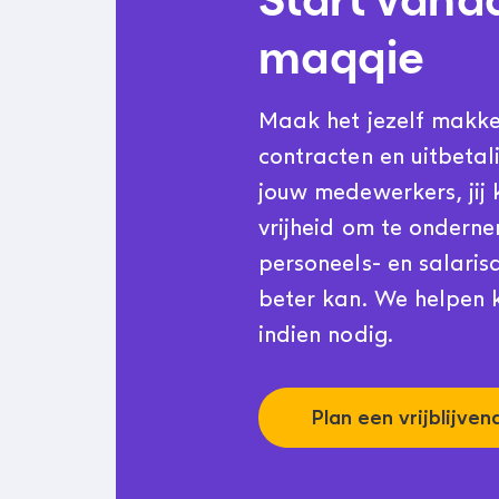
maqqie
Maak het jezelf makkeli
contracten en uitbetal
jouw medewerkers, jij 
vrijheid om te ondern
personeels- en salarisa
beter kan. We helpen k
indien nodig.
Plan een vrijblijve