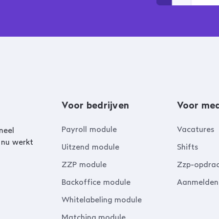
Voor bedrijven
Voor me
Payroll module
Vacatures
neel
 nu werkt
Uitzend module
Shifts
ZZP module
Zzp-opdra
Backoffice module
Aanmelden
Whitelabeling module
Matching module