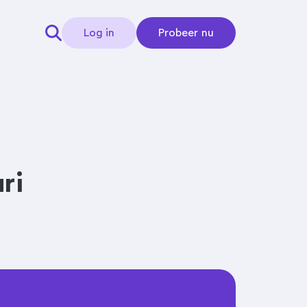
Log in
Probeer nu
ri