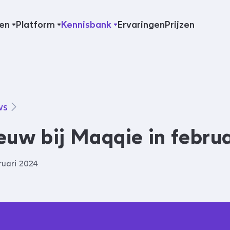
en
Platform
Kennisbank
Ervaringen
Prijzen
ws
euw bij Maqqie in februa
ruari 2024