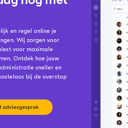
jk en regel online je
ingen. Wij zorgen voor
kiest voor maximale
emen. Ontdek hoe jouw
dministratie sneller en
osteloos bij de overstap
nd adviesgesprek