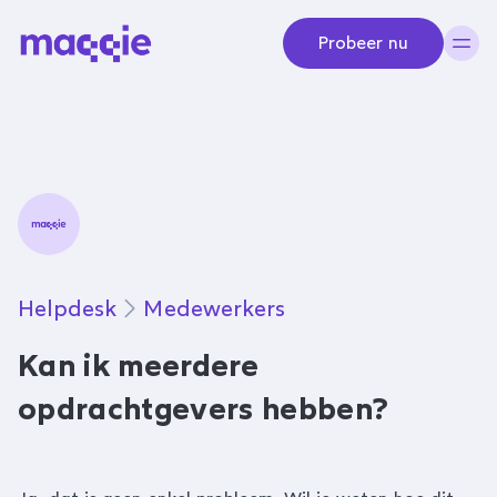
Navigeer naar content
Probeer nu
Helpdesk
Medewerkers
Kan ik meerdere
opdrachtgevers hebben?