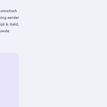
utomatisch
ning eerder
ijd & Geld,
ouwde