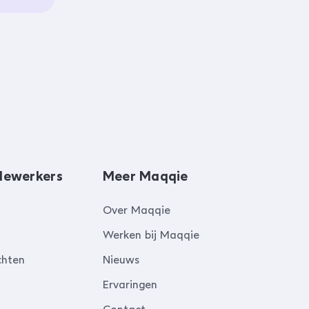
dewerkers
Meer Maqqie
Over Maqqie
Werken bij Maqqie
chten
Nieuws
Ervaringen