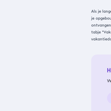
Als je lan
je opgebou
ontvangen,
tabje "Vak
vakantied
H
W