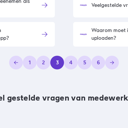
 meenemen als
Veelgestelde v
n
Waarom moet ik
app?
uploaden?
1
2
3
4
5
6
el gestelde vragen van medewerk