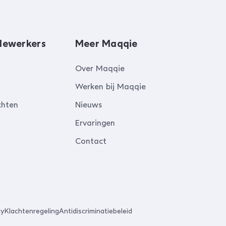
dewerkers
Meer Maqqie
Over Maqqie
Werken bij Maqqie
chten
Nieuws
Ervaringen
Contact
cy
Klachtenregeling
Antidiscriminatiebeleid