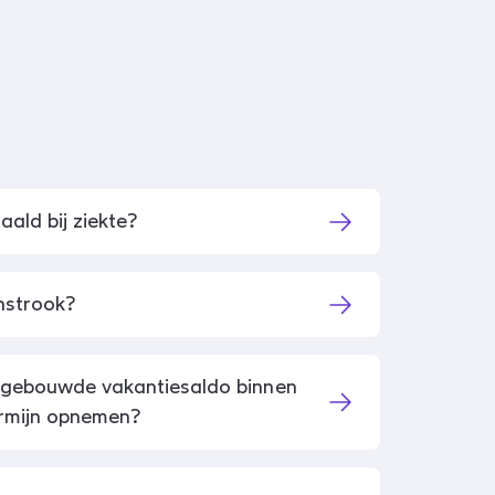
s
aald bij ziekte?
onstrook?
pgebouwde vakantiesaldo binnen
rmijn opnemen?