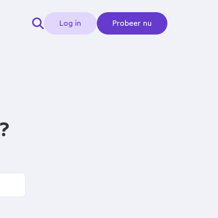
Log in
Probeer nu
?