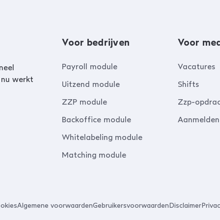
Voor bedrijven
Voor me
Payroll module
Vacatures
neel
 nu werkt
Uitzend module
Shifts
ZZP module
Zzp-opdra
Backoffice module
Aanmelden
Whitelabeling module
Matching module
okies
Algemene voorwaarden
Gebruikersvoorwaarden
Disclaimer
Priva