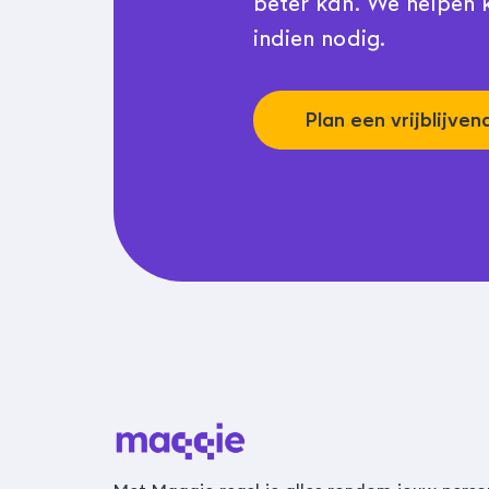
beter kan. We helpen k
indien nodig.
Plan een vrijblijve