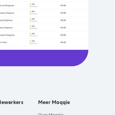
dewerkers
Meer Maqqie
Over Maqqie