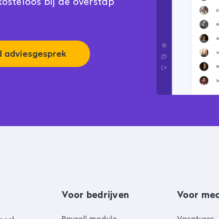
osteloos bij de overstap
nd adviesgesprek
Voor bedrijven
Voor me
Payroll module
Vacatures