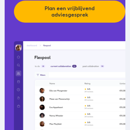
Plan een vrijblijvend
adviesgesprek