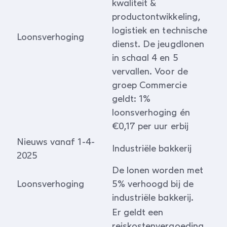
kwaliteit &
productontwikkeling,
logistiek en technische
Loonsverhoging
dienst. De jeugdlonen
in schaal 4 en 5
vervallen. Voor de
groep Commercie
geldt: 1%
loonsverhoging én
€0,17 per uur erbij
Nieuws vanaf 1-4-
Industriële bakkerij
2025
De lonen worden met
Loonsverhoging
5% verhoogd bij de
industriële bakkerij.
Er geldt een
reiskostenvergoeding