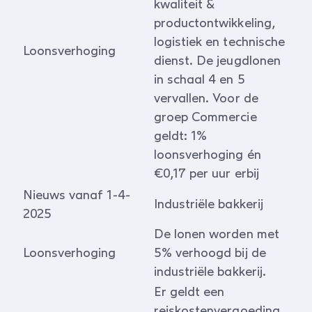
kwaliteit &
productontwikkeling,
logistiek en technische
Loonsverhoging
dienst. De jeugdlonen
in schaal 4 en 5
vervallen. Voor de
groep Commercie
geldt: 1%
loonsverhoging én
€0,17 per uur erbij
Nieuws vanaf 1-4-
Industriële bakkerij
2025
De lonen worden met
Loonsverhoging
5% verhoogd bij de
industriële bakkerij.
Er geldt een
reiskostenvergoeding