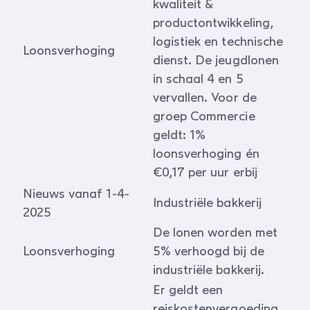
kwaliteit &
productontwikkeling,
logistiek en technische
Loonsverhoging
dienst. De jeugdlonen
in schaal 4 en 5
vervallen. Voor de
groep Commercie
geldt: 1%
loonsverhoging én
€0,17 per uur erbij
Nieuws vanaf 1-4-
Industriële bakkerij
2025
De lonen worden met
Loonsverhoging
5% verhoogd bij de
industriële bakkerij.
Er geldt een
reiskostenvergoeding