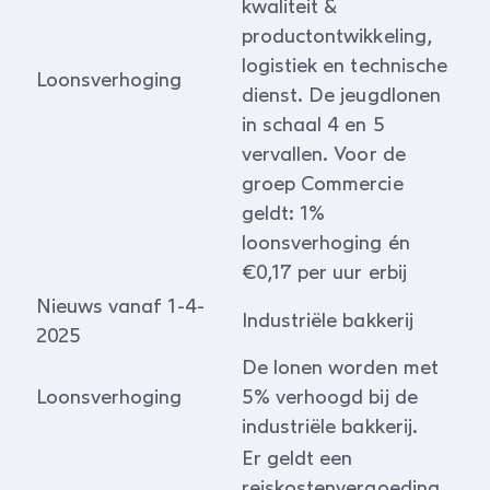
kwaliteit &
productontwikkeling,
logistiek en technische
Loonsverhoging
dienst. De jeugdlonen
in schaal 4 en 5
vervallen. Voor de
groep Commercie
geldt: 1%
loonsverhoging én
€0,17 per uur erbij
Nieuws vanaf 1-4-
Industriële bakkerij
2025
De lonen worden met
Loonsverhoging
5% verhoogd bij de
industriële bakkerij.
Er geldt een
reiskostenvergoeding