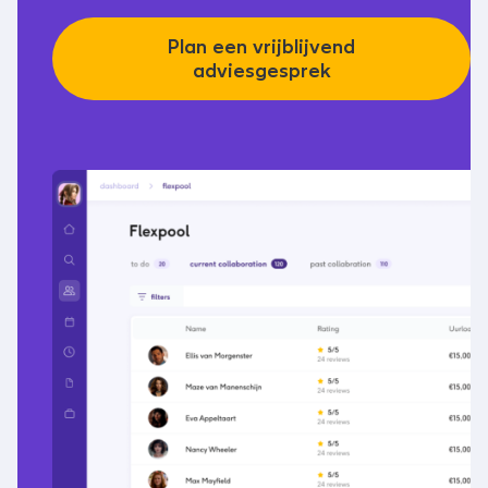
Plan een vrijblijvend
adviesgesprek