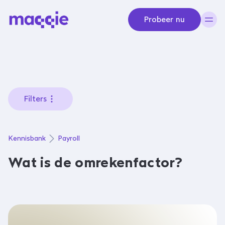
Navigeer naar content
Probeer nu
Filters
Kennisbank
Payroll
Wat is de omrekenfactor?