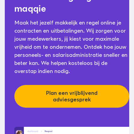
maqqie
Maak het jezelf makkelijk en regel online je
contracten en uitbetalingen. Wij zorgen voor
jouw medewerkers, jij kiest voor maximale
vrijheid om te ondernemen. Ontdek hoe jouw
personeels- en salarisadministratie sneller en
beter kan. We helpen kosteloos bij de
overstap indien nodig.
Plan een vrijblijvend
adviesgesprek