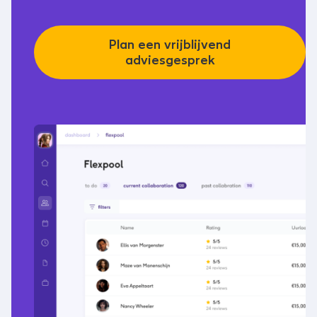
Plan een vrijblijvend
adviesgesprek