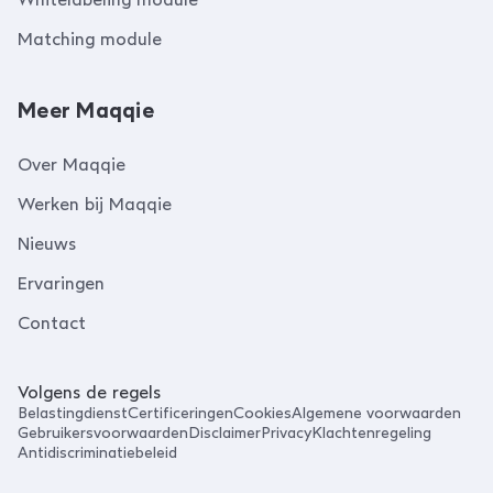
Matching module
Meer Maqqie
Over Maqqie
Werken bij Maqqie
Nieuws
Ervaringen
Contact
Volgens de regels
Belastingdienst
Certificeringen
Cookies
Algemene voorwaarden
Gebruikersvoorwaarden
Disclaimer
Privacy
Klachtenregeling
Antidiscriminatiebeleid