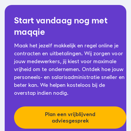
Start vandaag nog met
maqqie
Maak het jezelf makkelijk en regel online je
contracten en uitbetalingen. Wij zorgen voor
jouw medewerkers, jij kiest voor maximale
vrijheid om te ondernemen. Ontdek hoe jouw
personeels- en salarisadministratie sneller en
beter kan. We helpen kosteloos bij de
overstap indien nodig.
Plan een vrijblijvend
adviesgesprek