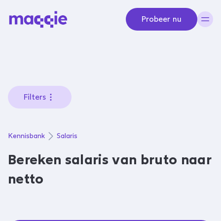
Navigeer naar content
Probeer nu
Filters
Kennisbank
Salaris
Bereken salaris van bruto naar
netto