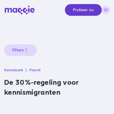
Navigeer naar content
Probeer nu
Filters
Kennisbank
Payroll
De 30%-regeling voor
kennismigranten