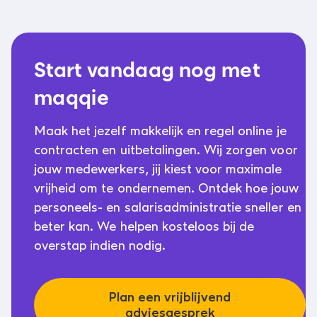
Start vandaag nog met
maqqie
Maak het jezelf makkelijk en regel online je
contracten en uitbetalingen. Wij zorgen voor
jouw medewerkers, jij kiest voor maximale
vrijheid om te ondernemen. Ontdek hoe jouw
personeels- en salarisadministratie sneller en
beter kan. We helpen kosteloos bij de
overstap indien nodig.
Plan een vrijblijvend
adviesgesprek