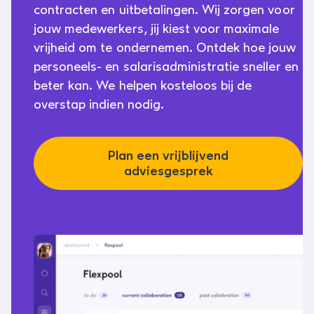
contracten en uitbetalingen. Wij zorgen voor
jouw medewerkers, jij kiest voor maximale
vrijheid om te ondernemen. Ontdek hoe jouw
personeels- en salarisadministratie sneller en
beter kan. We helpen kosteloos bij de
overstap indien nodig.
Plan een vrijblijvend
adviesgesprek