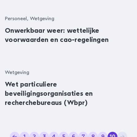
Personeel, Wetgeving
Onwerkbaar weer: wettelijke
voorwaarden en cao-regelingen
Wetgeving
Wet particuliere
beveiligingsorganisaties en
recherchebureaus (Wbpr)
1
2
3
4
5
6
7
8
9
10