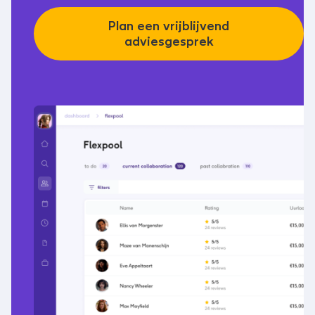
Plan een vrijblijvend
adviesgesprek