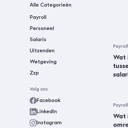
Alle Categorieën
Payroll
Personeel
Salaris
Payroll
Uitzenden
Wat i
Wetgeving
tuss
Zzp
sala
payr
Volg ons
Facebook
Payroll
LinkedIn
Wat 
Instagram
omre