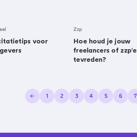
eel
Zzp
citatietips voor
Hoe houd je jouw
gevers
freelancers of zzp'e
tevreden?
1
2
3
4
5
6
7