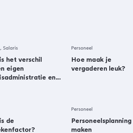
, Salaris
Personeel
s het verschil
Hoe maak je
en eigen
vergaderen leuk?
risadministratie en
oll?
Personeel
is de
Personeelsplanning
kenfactor?
maken