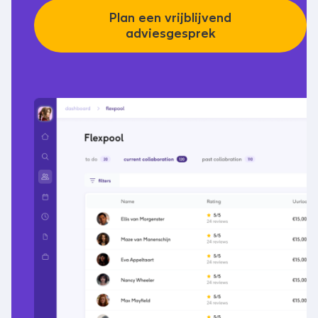
Plan een vrijblijvend
adviesgesprek