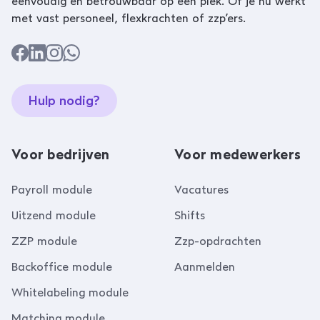
eenvoudig en betrouwbaar op één plek. Of je nu werkt
met vast personeel, flexkrachten of zzp’ers.
Hulp nodig?
Voor bedrijven
Voor medewerkers
Payroll module
Vacatures
Uitzend module
Shifts
ZZP module
Zzp-opdrachten
Backoffice module
Aanmelden
Whitelabeling module
Matching module