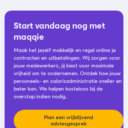
Start vandaag nog met
maqqie
Maak het jezelf makkelijk en regel online je
contracten en uitbetalingen. Wij zorgen voor
jouw medewerkers, jij kiest voor maximale
vrijheid om te ondernemen. Ontdek hoe jouw
personeels- en salarisadministratie sneller en
beter kan. We helpen kosteloos bij de
overstap indien nodig.
Plan een vrijblijvend
adviesgesprek