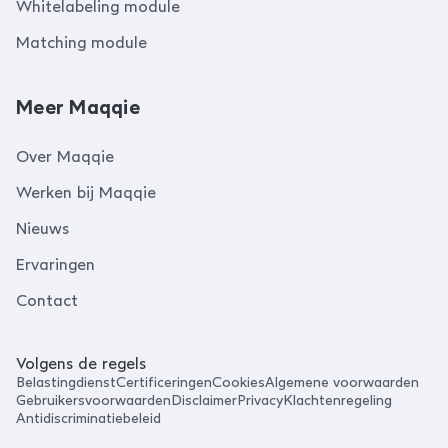
Whitelabeling module
Matching module
Meer Maqqie
Over Maqqie
Werken bij Maqqie
Nieuws
Ervaringen
Contact
Volgens de regels
Belastingdienst
Certificeringen
Cookies
Algemene voorwaarden
Gebruikersvoorwaarden
Disclaimer
Privacy
Klachtenregeling
Antidiscriminatiebeleid