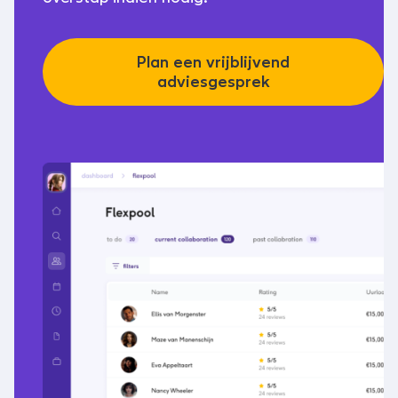
Plan een vrijblijvend
adviesgesprek