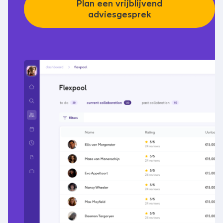
Plan een vrijblijvend
adviesgesprek