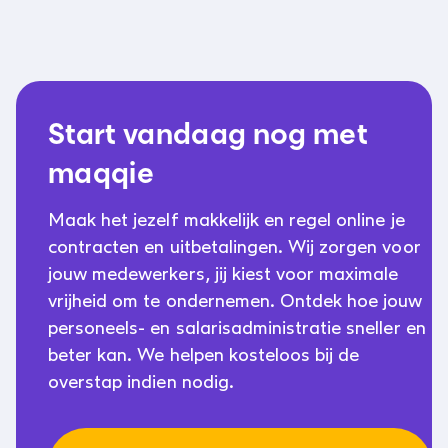
Start vandaag nog met
maqqie
Maak het jezelf makkelijk en regel online je
contracten en uitbetalingen. Wij zorgen voor
jouw medewerkers, jij kiest voor maximale
vrijheid om te ondernemen. Ontdek hoe jouw
personeels- en salarisadministratie sneller en
beter kan. We helpen kosteloos bij de
overstap indien nodig.